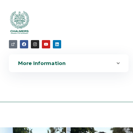
Research Associate /
WP3 Lead
Chalmers University of
Technology
More Information