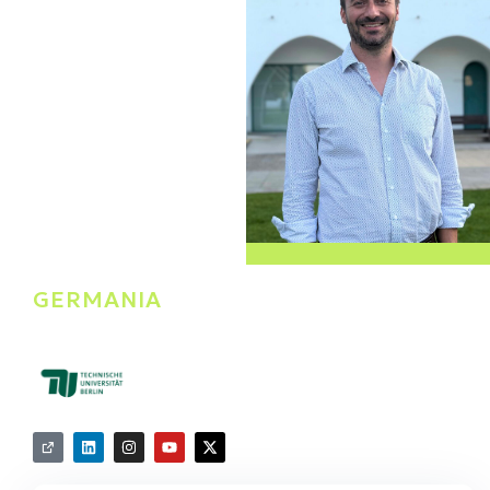
Philip Stillke
GERMANIA
Project Coordinator /
Research Associate
TU Berlin