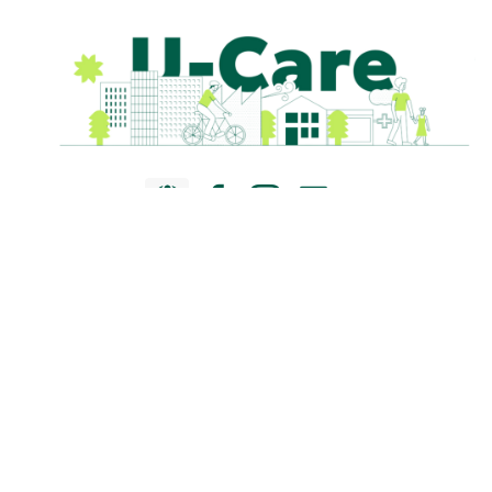
Finanziato dall’Unione Europea. Le opinioni e i punti di vista
espressi sono esclusivamente degli autori e non riflettono
necessariamente quelli dell’Unione Europea o dell’Agenzia
esecutiva europea per l’istruzione e la cultura (EACEA). Né
l’Unione Europea né l’EACEA possono essere ritenute
responsabili di tali contenuti.